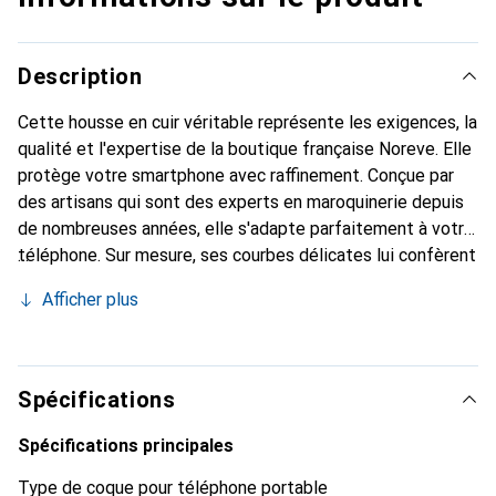
Description
Cette housse en cuir véritable représente les exigences, la
qualité et l'expertise de la boutique française Noreve. Elle
protège votre smartphone avec raffinement. Conçue par
des artisans qui sont des experts en maroquinerie depuis
de nombreuses années, elle s'adapte parfaitement à votre
téléphone. Sur mesure, ses courbes délicates lui confèrent
une véritable seconde peau. Elle devient l'accessoire
Afficher plus
élégant et indispensable pour votre smartphone.
Reconnaître internationalement pour ses produits de
haute qualité, la marque Noreve est un choix sûr pour une
clientèle exigeante.
Spécifications
Spécifications principales
Type de coque pour téléphone portable