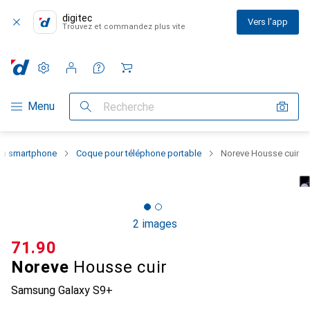
digitec
Vers l'app
Trouvez et commandez plus vite
Paramètres
Compte client
Listes de comparaison
Listes d'envies
Panier
Navigation par catégorie
Menu
Recherche
 du smartphone
Coque pour téléphone portable
Noreve Housse cuir
2 images
CHF
71.90
Noreve
Housse cuir
Samsung Galaxy S9+