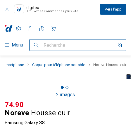
digitec
Vers l'app
Trouvez et commandez plus vite
Paramètres
Compte client
Listes de comparaison
Listes d'envies
Panier
Navigation par catégorie
Menu
Recherche
 du smartphone
Coque pour téléphone portable
Noreve Housse cuir
2 images
CHF
74.90
Noreve
Housse cuir
Samsung Galaxy S8