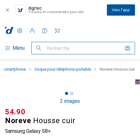
digitec
Vers l'app
Trouvez et commandez plus vite
Paramètres
Compte client
Listes de comparaison
Listes d'envies
Panier
Navigation par catégorie
Menu
Recherche
 du smartphone
Coque pour téléphone portable
Noreve Housse cuir
2 images
CHF
54.90
Noreve
Housse cuir
Samsung Galaxy S8+