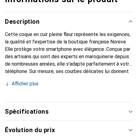
Description
Cette coque en cuir pleine fleur représente les exigences,
la qualité et l'expertise de la boutique française Noreve.
Elle protège votre smartphone avec élégance. Conçue par
des artisans qui sont des experts en maroquinerie depuis
de nombreuses années, elle s'adapte parfaitement à votre
téléphone. Sur mesure, ses courbes délicates lui donnent
une véritable seconde peau. Elle devient un accessoire
Afficher plus
chic et indispensable pour votre smartphone. Reconnaître
internationalement pour ses produits de haute qualité, la
marque Noreve est un choix sûr pour une clientèle
exigeante.
Spécifications
Évolution du prix