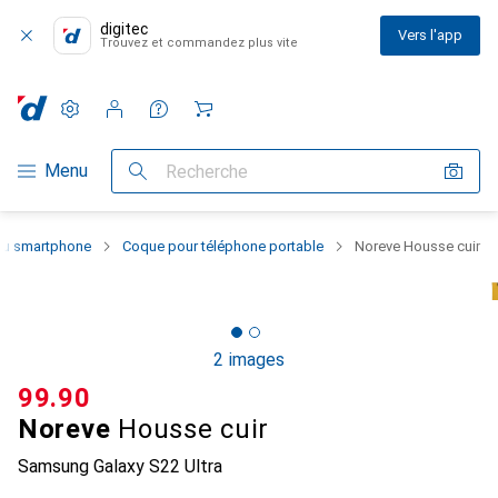
digitec
Vers l'app
Trouvez et commandez plus vite
Paramètres
Compte client
Listes de comparaison
Listes d'envies
Panier
Navigation par catégorie
Menu
Recherche
 du smartphone
Coque pour téléphone portable
Noreve Housse cuir
2 images
CHF
99.90
Noreve
Housse cuir
Samsung Galaxy S22 Ultra