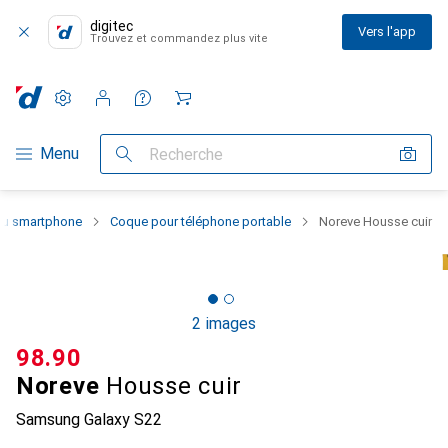
digitec
Vers l'app
Trouvez et commandez plus vite
Paramètres
Compte client
Listes de comparaison
Listes d'envies
Panier
Navigation par catégorie
Menu
Recherche
 du smartphone
Coque pour téléphone portable
Noreve Housse cuir
2 images
CHF
98.90
Noreve
Housse cuir
Samsung Galaxy S22