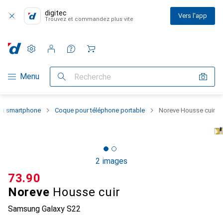
digitec
Vers l'app
Trouvez et commandez plus vite
Paramètres
Compte client
Listes de comparaison
Listes d'envies
Panier
Navigation par catégorie
Menu
Recherche
 du smartphone
Coque pour téléphone portable
Noreve Housse cuir
2 images
CHF
73.90
Noreve
Housse cuir
Samsung Galaxy S22