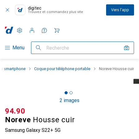
digitec
Vers l'app
Trouvez et commandez plus vite
Paramètres
Compte client
Listes de comparaison
Listes d'envies
Panier
Navigation par catégorie
Menu
Recherche
 du smartphone
Coque pour téléphone portable
Noreve Housse cuir
2 images
CHF
94.90
Noreve
Housse cuir
Samsung Galaxy S22+ 5G