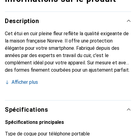
Description
Cet étui en cuir pleine fleur reflète la qualité exigeante de
la maison française Noreve. Il offre une protection
élégante pour votre smartphone. Fabriqué depuis des
années par des experts en travail du cuir, c'est le
complément idéal pour votre appareil. Sur mesure et avec
des formes finement courbées pour un ajustement parfait.
Un accessoire élégant et l'habit idéal pour votre
Afficher plus
smartphone. La marque Noreve est reconnue
internationalement pour ses produits de haute qualité et
constitue toujours un excellent choix pour le client
exigeant.
Spécifications
Spécifications principales
Type de coque pour téléphone portable