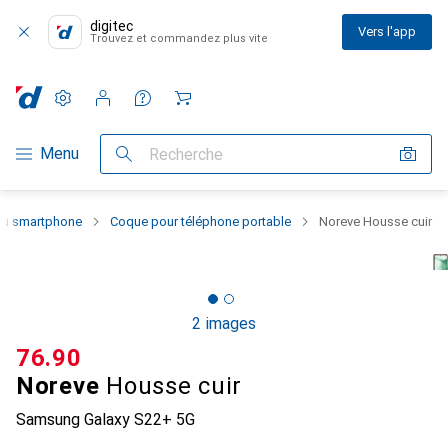
digitec
Vers l'app
Trouvez et commandez plus vite
Paramètres
Compte client
Listes de comparaison
Listes d'envies
Panier
Navigation par catégorie
Menu
Recherche
 du smartphone
Coque pour téléphone portable
Noreve Housse cuir
2 images
CHF
76.90
Noreve
Housse cuir
Samsung Galaxy S22+ 5G