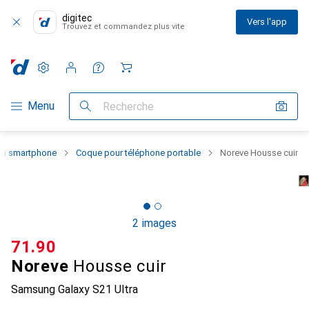
digitec
Vers l'app
Trouvez et commandez plus vite
Paramètres
Compte client
Listes de comparaison
Listes d'envies
Panier
Navigation par catégorie
Menu
Recherche
 du smartphone
Coque pour téléphone portable
Noreve Housse cuir
2 images
CHF
71.90
Noreve
Housse cuir
Samsung Galaxy S21 Ultra