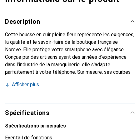
Description
Cette housse en cuir pleine fleur représente les exigences,
la qualité et le savoir-faire de la boutique française
Noreve. Elle protège votre smartphone avec élégance.
Conçue par des artisans ayant des années d'expérience
dans l'industrie de la maroquinerie, elle s'adapte
parfaitement à votre téléphone. Sur mesure, ses courbes
délicates lui confèrent une véritable seconde peau. Elle
Afficher plus
devient un accessoire chic et indispensable pour votre
smartphone. Reconnaître internationalement pour ses
produits de haute qualité, la marque Noreve est un choix
fiable pour une clientèle exigeante.
Spécifications
Spécifications principales
Éventail de fonctions