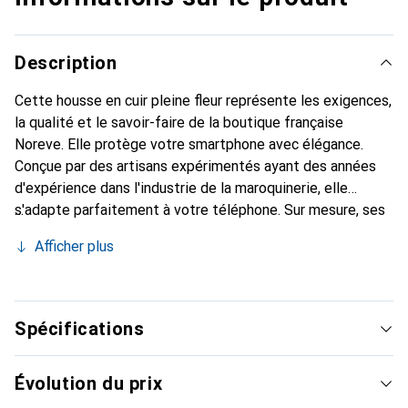
Description
Cette housse en cuir pleine fleur représente les exigences,
la qualité et le savoir-faire de la boutique française
Noreve. Elle protège votre smartphone avec élégance.
Conçue par des artisans expérimentés ayant des années
d'expérience dans l'industrie de la maroquinerie, elle
s'adapte parfaitement à votre téléphone. Sur mesure, ses
courbes délicates lui confèrent une véritable seconde
Afficher plus
peau. Elle devient l'accessoire chic et indispensable pour
votre smartphone. Reconnaître internationalement pour
ses produits de haute qualité, la marque Noreve est un
choix fiable pour une clientèle exigeante.
Spécifications
Évolution du prix