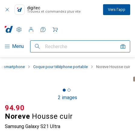
digitec
Vers l'app
Trouvez et commandez plus vite
Paramètres
Compte client
Listes de comparaison
Listes d'envies
Panier
Navigation par catégorie
Menu
Recherche
 du smartphone
Coque pour téléphone portable
Noreve Housse cuir
2 images
CHF
94.90
Noreve
Housse cuir
Samsung Galaxy S21 Ultra