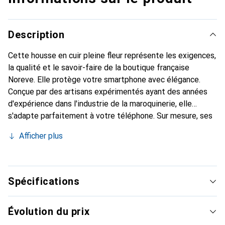
Description
Cette housse en cuir pleine fleur représente les exigences,
la qualité et le savoir-faire de la boutique française
Noreve. Elle protège votre smartphone avec élégance.
Conçue par des artisans expérimentés ayant des années
d'expérience dans l'industrie de la maroquinerie, elle
s'adapte parfaitement à votre téléphone. Sur mesure, ses
courbes délicates lui confèrent une véritable seconde
Afficher plus
peau. Elle devient l'accessoire chic et indispensable pour
votre smartphone. La marque Noreve est reconnue
internationalement pour ses produits de haute qualité et
constitue un choix fiable pour une clientèle exigeante.
Spécifications
Évolution du prix