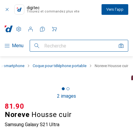
digitec
Vers l'app
Trouvez et commandez plus vite
Paramètres
Compte client
Listes de comparaison
Listes d'envies
Panier
Navigation par catégorie
Menu
Recherche
 du smartphone
Coque pour téléphone portable
Noreve Housse cuir
2 images
CHF
81.90
Noreve
Housse cuir
Samsung Galaxy S21 Ultra