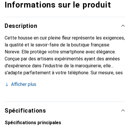
Informations sur le produit
Description
Cette housse en cuir pleine fleur représente les exigences,
la qualité et le savoir-faire de la boutique française
Noreve. Elle protège votre smartphone avec élégance.
Conçue par des artisans expérimentés ayant des années
d'expérience dans l'industrie de la maroquinerie, elle
s'adapte parfaitement à votre téléphone. Sur mesure, ses
courbes délicates lui confèrent une véritable seconde
Afficher plus
peau. Elle devient l'accessoire chic et indispensable pour
votre smartphone. Reconnaître internationalement pour
ses produits de haute qualité, la marque Noreve est un
choix fiable pour une clientèle exigeante.
Spécifications
Spécifications principales