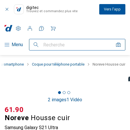
digitec
Vers l'app
Trouvez et commandez plus vite
Paramètres
Compte client
Listes de comparaison
Listes d'envies
Panier
Navigation par catégorie
Menu
Recherche
 du smartphone
Coque pour téléphone portable
Noreve Housse cuir
2 images
1 Vidéo
CHF
61.90
Noreve
Housse cuir
Samsung Galaxy S21 Ultra