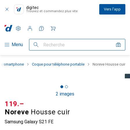
digitec
Vers l'app
Trouvez et commandez plus vite
Paramètres
Compte client
Listes de comparaison
Listes d'envies
Panier
Navigation par catégorie
Menu
Recherche
 du smartphone
Coque pour téléphone portable
Noreve Housse cuir
2 images
CHF
119.–
Noreve
Housse cuir
Samsung Galaxy S21 FE