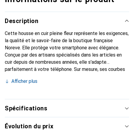
Description
Cette housse en cuir pleine fleur représente les exigences,
la qualité et le savoir-faire de la boutique française
Noreve. Elle protège votre smartphone avec élégance.
Conçue par des artisans spécialisés dans les articles en
cuir depuis de nombreuses années, elle s'adapte
parfaitement à votre téléphone. Sur mesure, ses courbes
raffinées lui confèrent une véritable seconde peau. Elle
Afficher plus
devient l'accessoire chic et indispensable de votre
smartphone. Reconnaître internationalement pour ses
produits de haute qualité, la marque Noreve est un choix
sûr pour une clientèle exigeante.
Spécifications
Évolution du prix