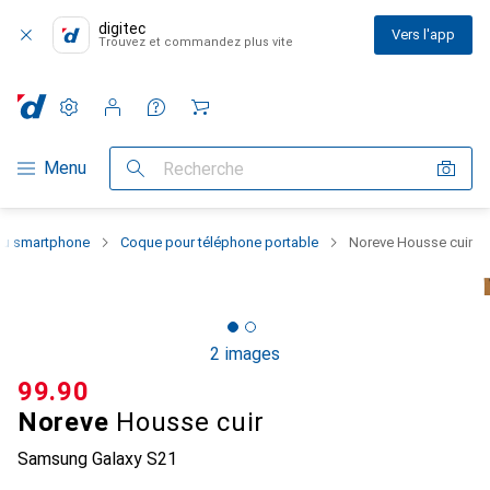
digitec
Vers l'app
Trouvez et commandez plus vite
Paramètres
Compte client
Listes de comparaison
Listes d'envies
Panier
Navigation par catégorie
Menu
Recherche
 du smartphone
Coque pour téléphone portable
Noreve Housse cuir
2 images
CHF
99.90
Noreve
Housse cuir
Samsung Galaxy S21