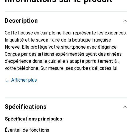
Description
Cette housse en cuir pleine fleur représente les exigences,
la qualité et le savoir-faire de la boutique française
Noreve. Elle protège votre smartphone avec élégance.
Conçue par des artisans expérimentés ayant des années
d'expérience dans le cuir, elle s'adapte parfaitement à
votre téléphone. Sur mesure, ses courbes délicates lui
donnent une véritable seconde peau. Elle devient
Afficher plus
l'accessoire chic et indispensable pour votre smartphone.
La marque Noreve est reconnue internationalement pour
ses produits de haute qualité et constitue un choix fiable
pour une clientèle exigeante.
Spécifications
Spécifications principales
Éventail de fonctions