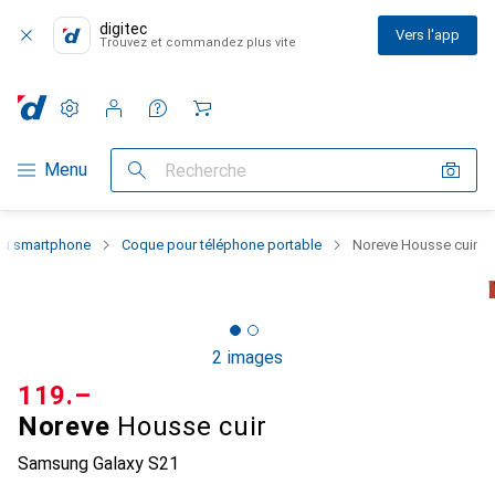
digitec
Vers l'app
Trouvez et commandez plus vite
Paramètres
Compte client
Listes de comparaison
Listes d'envies
Panier
Navigation par catégorie
Menu
Recherche
 du smartphone
Coque pour téléphone portable
Noreve Housse cuir
2 images
CHF
119.–
Noreve
Housse cuir
Samsung Galaxy S21