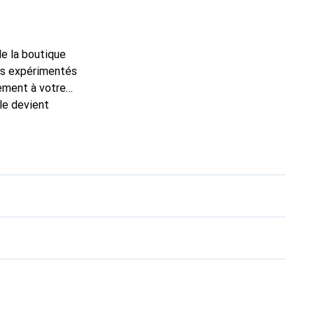
de la boutique
ns expérimentés
tement à votre
le devient
nal pour ses produits