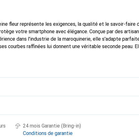
ine fleur représente les exigences, la qualité et le savoir-faire 
 protège votre smartphone avec élégance. Conçue par des artisa
rience dans l'industrie de la maroquinerie, elle s'adapte parfai
ses courbes raffinées lui donnent une véritable seconde peau. El
dispensable pour votre smartphone. Reconnaissable à l'internatio
que Noreve est un choix fiable pour une clientèle exigeante.
urs
24 mois Garantie (Bring-in)
Conditions de garantie