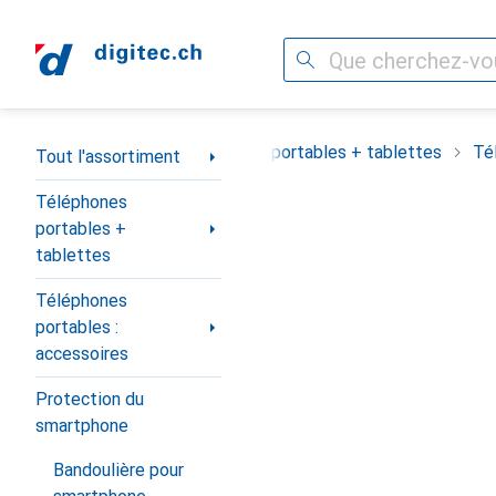
Recherche
Navigation par catégorie
Tout l'assortiment
Téléphones portables + tablettes
Té
Tout l'assortiment
Téléphones
portables +
tablettes
Téléphones
portables :
accessoires
Protection du
smartphone
Bandoulière pour