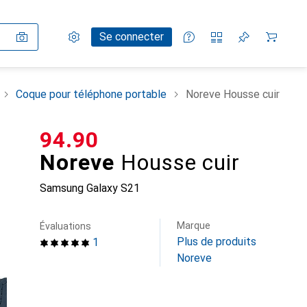
Paramètres
Compte client
Listes de comparaison
Listes d'envies
Panier
Se connecter
Coque pour téléphone portable
Noreve Housse cuir
CHF
94.90
Noreve
Housse cuir
Samsung Galaxy S21
Marque
Évaluations
Plus de produits
1
Noreve