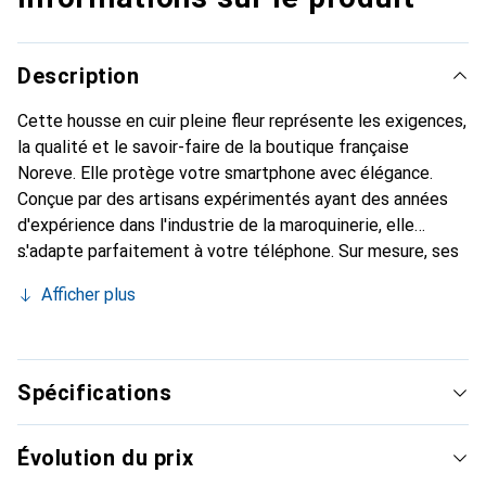
Description
Cette housse en cuir pleine fleur représente les exigences,
la qualité et le savoir-faire de la boutique française
Noreve. Elle protège votre smartphone avec élégance.
Conçue par des artisans expérimentés ayant des années
d'expérience dans l'industrie de la maroquinerie, elle
s'adapte parfaitement à votre téléphone. Sur mesure, ses
courbes délicates lui confèrent une véritable seconde
Afficher plus
peau. Elle devient l'accessoire chic et indispensable pour
votre smartphone. Reconnaissable à l'international pour
ses produits de haute qualité, la marque Noreve est un
choix fiable pour une clientèle exigeante.
Spécifications
Évolution du prix