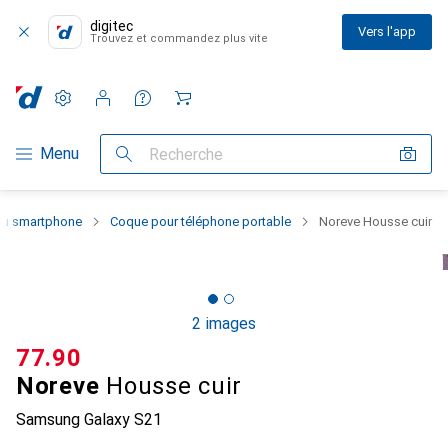
digitec
Vers l'app
Trouvez et commandez plus vite
Paramètres
Compte client
Listes de comparaison
Listes d'envies
Panier
Navigation par catégorie
Menu
Recherche
 du smartphone
Coque pour téléphone portable
Noreve Housse cuir
2 images
CHF
77.90
Noreve
Housse cuir
Samsung Galaxy S21