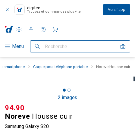
digitec
Vers l'app
Trouvez et commandez plus vite
Paramètres
Compte client
Listes de comparaison
Listes d'envies
Panier
Navigation par catégorie
Menu
Recherche
 du smartphone
Coque pour téléphone portable
Noreve Housse cuir
2 images
CHF
94.90
Noreve
Housse cuir
Samsung Galaxy S20