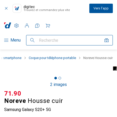
digitec
Vers l'app
Trouvez et commandez plus vite
Paramètres
Compte client
Listes de comparaison
Listes d'envies
Panier
Navigation par catégorie
Menu
Recherche
 du smartphone
Coque pour téléphone portable
Noreve Housse cuir
2 images
CHF
71.90
Noreve
Housse cuir
Samsung Galaxy S20+ 5G