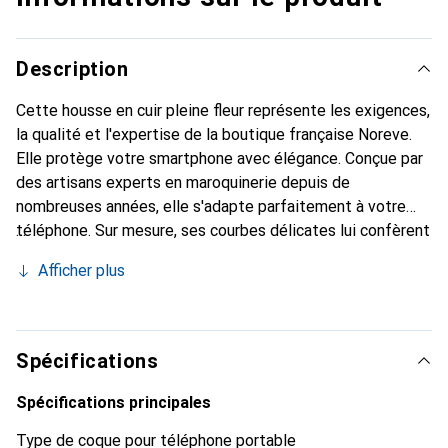
Description
Cette housse en cuir pleine fleur représente les exigences,
la qualité et l'expertise de la boutique française Noreve.
Elle protège votre smartphone avec élégance. Conçue par
des artisans experts en maroquinerie depuis de
nombreuses années, elle s'adapte parfaitement à votre
téléphone. Sur mesure, ses courbes délicates lui confèrent
une véritable seconde peau. Elle devient l'accessoire chic
Afficher plus
et indispensable de votre smartphone. Reconnaître
internationalement pour ses produits de haute qualité, la
marque Noreve est un choix sûr pour une clientèle
exigeante.
Spécifications
Spécifications principales
Type de coque pour téléphone portable