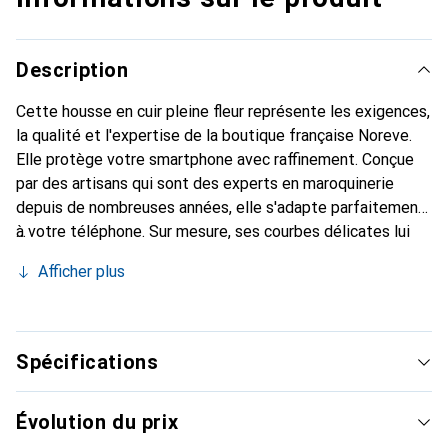
Description
Cette housse en cuir pleine fleur représente les exigences,
la qualité et l'expertise de la boutique française Noreve.
Elle protège votre smartphone avec raffinement. Conçue
par des artisans qui sont des experts en maroquinerie
depuis de nombreuses années, elle s'adapte parfaitement
à votre téléphone. Sur mesure, ses courbes délicates lui
confèrent une véritable seconde peau. Elle devient
Afficher plus
l'accessoire chic et indispensable pour votre smartphone.
Reconnaître internationalement pour ses produits de
haute qualité, la marque Noreve est un choix sûr pour une
clientèle exigeante.
Spécifications
Évolution du prix