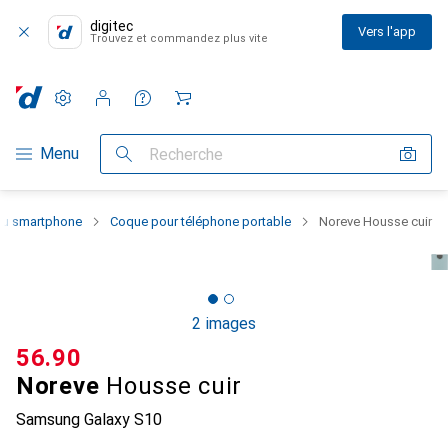
digitec
Vers l'app
Trouvez et commandez plus vite
Paramètres
Compte client
Listes de comparaison
Listes d'envies
Panier
Navigation par catégorie
Menu
Recherche
 du smartphone
Coque pour téléphone portable
Noreve Housse cuir
2 images
CHF
56.90
Noreve
Housse cuir
Samsung Galaxy S10