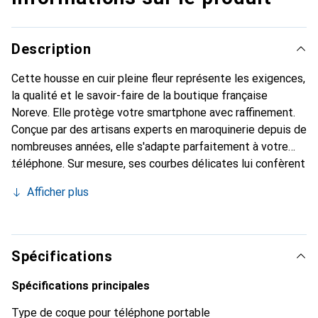
Description
Cette housse en cuir pleine fleur représente les exigences,
la qualité et le savoir-faire de la boutique française
Noreve. Elle protège votre smartphone avec raffinement.
Conçue par des artisans experts en maroquinerie depuis de
nombreuses années, elle s'adapte parfaitement à votre
téléphone. Sur mesure, ses courbes délicates lui confèrent
une véritable seconde peau. Elle devient l'accessoire chic
Afficher plus
et indispensable pour votre smartphone. La marque
Noreve est reconnue internationalement pour ses produits
de haute qualité et constitue un choix sûr pour une
clientèle exigeante.
Spécifications
Spécifications principales
Type de coque pour téléphone portable