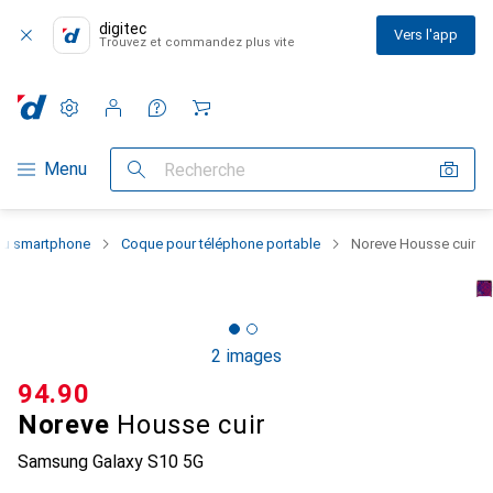
digitec
Vers l'app
Trouvez et commandez plus vite
Paramètres
Compte client
Listes de comparaison
Listes d'envies
Panier
Navigation par catégorie
Menu
Recherche
 du smartphone
Coque pour téléphone portable
Noreve Housse cuir
2 images
CHF
94.90
Noreve
Housse cuir
Samsung Galaxy S10 5G