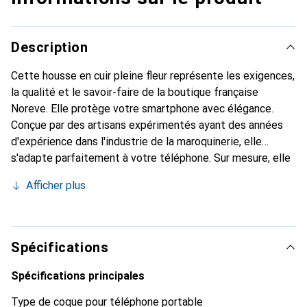
Description
Cette housse en cuir pleine fleur représente les exigences,
la qualité et le savoir-faire de la boutique française
Noreve. Elle protège votre smartphone avec élégance.
Conçue par des artisans expérimentés ayant des années
d'expérience dans l'industrie de la maroquinerie, elle
s'adapte parfaitement à votre téléphone. Sur mesure, elle
offre avec ses courbes délicates une véritable seconde
Afficher plus
peau. Elle devient un accessoire stylé et indispensable
pour votre smartphone. La marque Noreve est reconnue
internationalement pour ses produits de haute qualité et
constitue un choix fiable pour une clientèle exigeante.
Spécifications
Spécifications principales
Type de coque pour téléphone portable