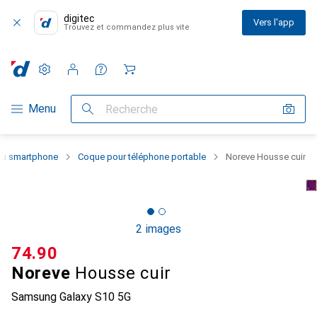
digitec
Vers l'app
Trouvez et commandez plus vite
Paramètres
Compte client
Listes de comparaison
Listes d'envies
Panier
Navigation par catégorie
Menu
Recherche
 du smartphone
Coque pour téléphone portable
Noreve Housse cuir
2 images
CHF
74.90
Noreve
Housse cuir
Samsung Galaxy S10 5G