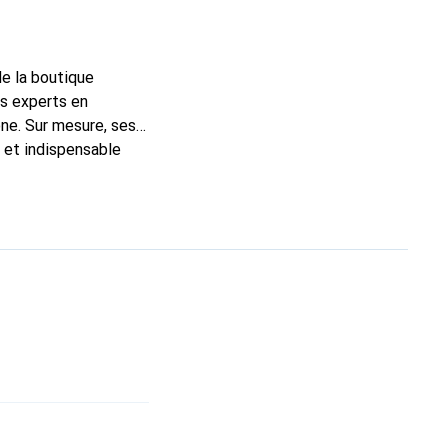
de la boutique
ns experts en
ne. Sur mesure, ses
c et indispensable
ité, la marque