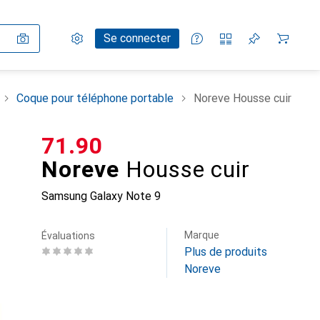
Paramètres
Compte client
Listes de comparaison
Listes d'envies
Panier
Se connecter
Coque pour téléphone portable
Noreve Housse cuir
CHF
71.90
Noreve
Housse cuir
Samsung Galaxy Note 9
Marque
Évaluations
Plus de produits
Noreve