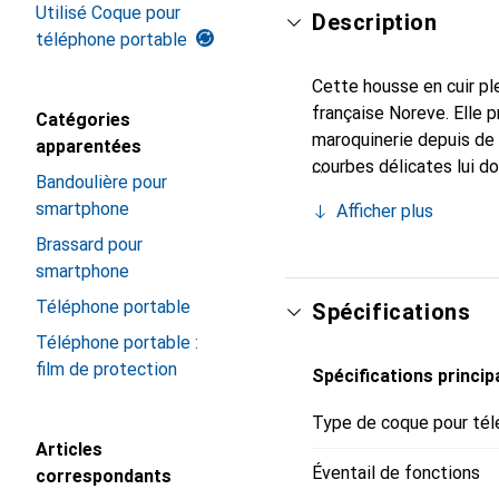
Utilisé Coque pour
Description
téléphone portable
Cette housse en cuir ple
française Noreve. Elle 
Catégories
maroquinerie depuis de 
apparentées
courbes délicates lui d
Bandoulière pour
pour votre smartphone. 
smartphone
Afficher plus
Noreve est un choix sûr
Brassard pour
smartphone
Téléphone portable
Spécifications
Téléphone portable :
film de protection
Spécifications princip
Type de coque pour tél
Articles
Éventail de fonctions
correspondants