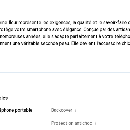
ine fleur représente les exigences, la qualité et le savoir-faire 
protège votre smartphone avec élégance. Conçue par des artisa
nombreuses années, elle s'adapte parfaitement à votre télépho
onnent une véritable seconde peau. Elle devient l'accessoire chi
Reconnaître internationalement pour ses produits de haute qual
 pour une clientèle exigeante.
ales
i
éphone portable
Backcover
i
Protection antichoc