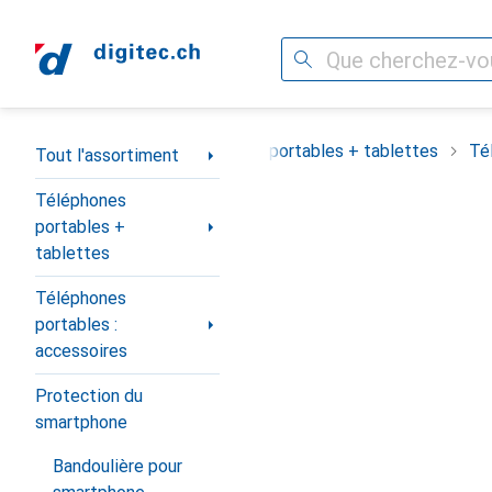
Recherche
Navigation par catégorie
Tout l'assortiment
Téléphones portables + tablettes
Té
Tout l'assortiment
Téléphones
portables +
tablettes
Téléphones
portables :
accessoires
Protection du
smartphone
Bandoulière pour