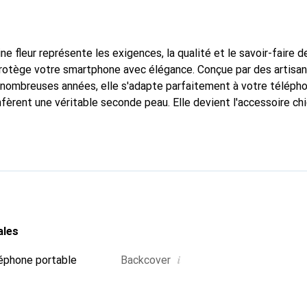
ne fleur représente les exigences, la qualité et le savoir-faire d
protège votre smartphone avec élégance. Conçue par des artisa
nombreuses années, elle s'adapte parfaitement à votre télépho
nfèrent une véritable seconde peau. Elle devient l'accessoire ch
connaît internationalement pour ses produits de haute qualité
e clientèle exigeante.
ales
i
éphone portable
Backcover