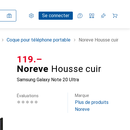
Paramètres
Compte client
Listes de comparaison
Listes d'envies
Panier
Se connecter
Coque pour téléphone portable
Noreve Housse cuir
CHF
119.–
Noreve
Housse cuir
Samsung Galaxy Note 20 Ultra
Marque
Évaluations
Plus de produits
Noreve