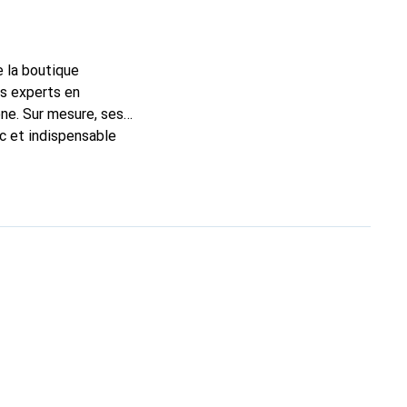
e la boutique
ns experts en
ne. Sur mesure, ses
ic et indispensable
, la marque Noreve