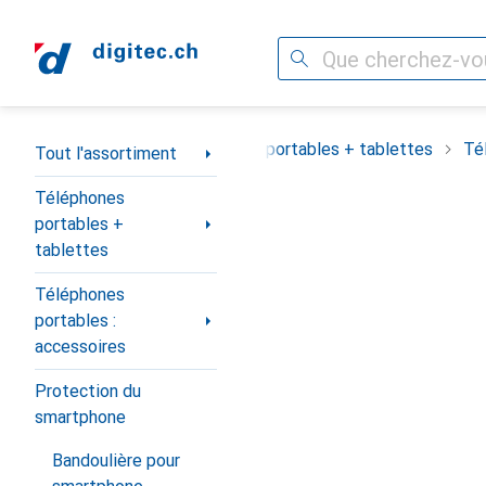
Recherche
Navigation par catégorie
Tout l'assortiment
Téléphones portables + tablettes
Té
Tout l'assortiment
Téléphones
portables +
tablettes
Téléphones
portables :
accessoires
Protection du
smartphone
Bandoulière pour