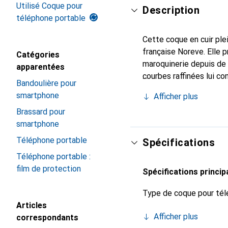
Utilisé Coque pour
Description
téléphone portable
Cette coque en cuir plei
française Noreve. Elle 
Catégories
maroquinerie depuis de 
apparentées
courbes raffinées lui co
Bandoulière pour
de votre smartphone. Re
smartphone
Afficher plus
est un choix sûr pour un
Brassard pour
smartphone
Téléphone portable
Spécifications
Téléphone portable :
film de protection
Spécifications princip
Type de coque pour tél
Articles
Afficher plus
correspondants