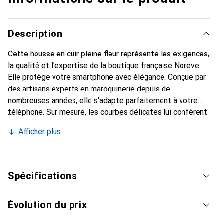
Description
Cette housse en cuir pleine fleur représente les exigences,
la qualité et l'expertise de la boutique française Noreve.
Elle protège votre smartphone avec élégance. Conçue par
des artisans experts en maroquinerie depuis de
nombreuses années, elle s'adapte parfaitement à votre
téléphone. Sur mesure, les courbes délicates lui confèrent
une véritable seconde peau. Elle devient un accessoire
Afficher plus
chic et essentiel pour votre smartphone. Reconnaître
internationalement pour ses produits de haute qualité, la
marque Noreve est un choix sûr pour une clientèle
exigeante.
Spécifications
Évolution du prix