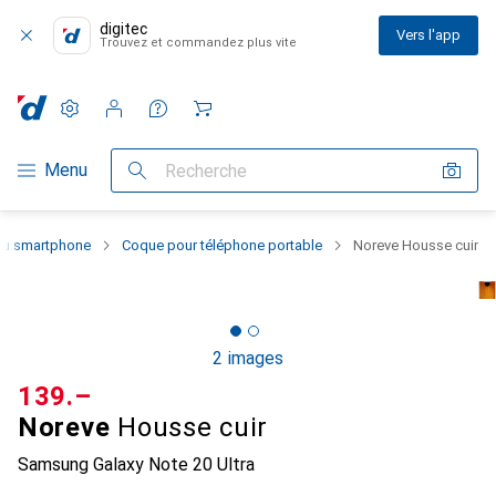
digitec
Vers l'app
Trouvez et commandez plus vite
Paramètres
Compte client
Listes de comparaison
Listes d'envies
Panier
Navigation par catégorie
Menu
Recherche
 du smartphone
Coque pour téléphone portable
Noreve Housse cuir
2 images
CHF
139.–
Noreve
Housse cuir
Samsung Galaxy Note 20 Ultra