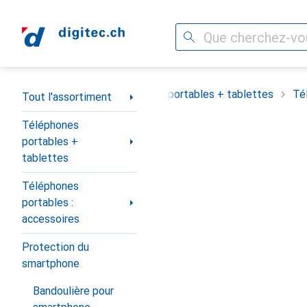
Recherche
Navigation par catégorie
Tout l'assortiment
Téléphones portables + tablettes
Té
Tout l'assortiment
Téléphones
portables +
tablettes
Téléphones
portables :
accessoires
Protection du
smartphone
Bandoulière pour