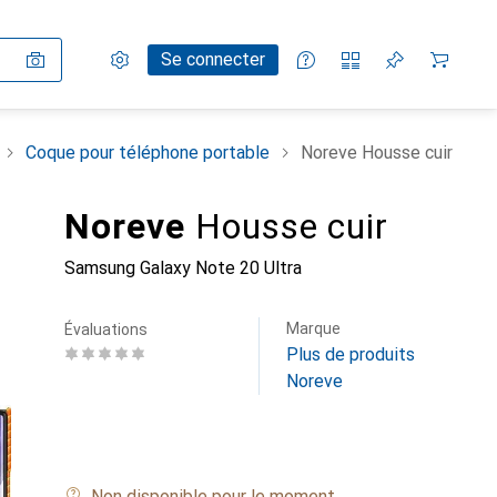
Paramètres
Compte client
Listes de comparaison
Listes d'envies
Panier
Se connecter
Coque pour téléphone portable
Noreve Housse cuir
Noreve
Housse cuir
Samsung Galaxy Note 20 Ultra
Marque
Évaluations
Plus de produits
Noreve
Non disponible pour le moment