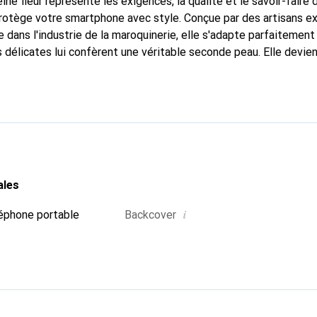
ine fleur représente les exigences, la qualité et le savoir-faire 
protège votre smartphone avec style. Conçue par des artisans 
 dans l'industrie de la maroquinerie, elle s'adapte parfaitement
délicates lui confèrent une véritable seconde peau. Elle devient
e smartphone. Reconnaître internationalement pour ses produits 
oix fiable pour une clientèle exigeante.
ales
i
éphone portable
Backcover