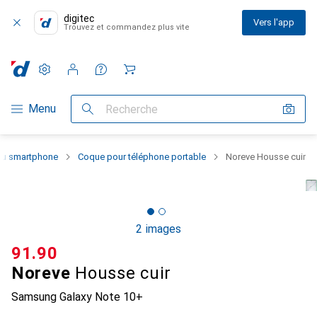
digitec
Vers l'app
Trouvez et commandez plus vite
Paramètres
Compte client
Listes de comparaison
Listes d'envies
Panier
Navigation par catégorie
Menu
Recherche
 du smartphone
Coque pour téléphone portable
Noreve Housse cuir
2 images
CHF
91.90
Noreve
Housse cuir
Samsung Galaxy Note 10+