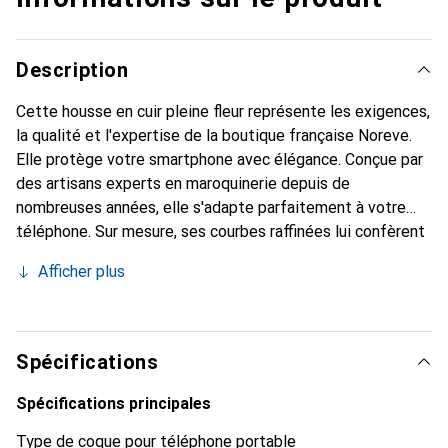
Description
Cette housse en cuir pleine fleur représente les exigences,
la qualité et l'expertise de la boutique française Noreve.
Elle protège votre smartphone avec élégance. Conçue par
des artisans experts en maroquinerie depuis de
nombreuses années, elle s'adapte parfaitement à votre
téléphone. Sur mesure, ses courbes raffinées lui confèrent
une véritable seconde peau. Elle devient l'accessoire chic
Afficher plus
et indispensable de votre smartphone. Reconnaître
internationalement pour ses produits de haute qualité, la
marque Noreve est un choix sûr pour une clientèle
exigeante.
Spécifications
Spécifications principales
Type de coque pour téléphone portable