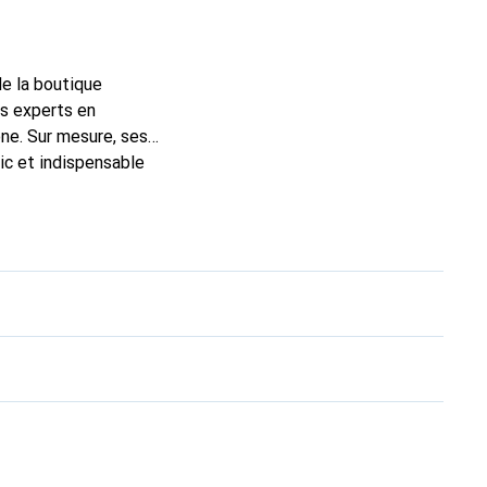
de la boutique
ns experts en
ne. Sur mesure, ses
ic et indispensable
la marque Noreve est