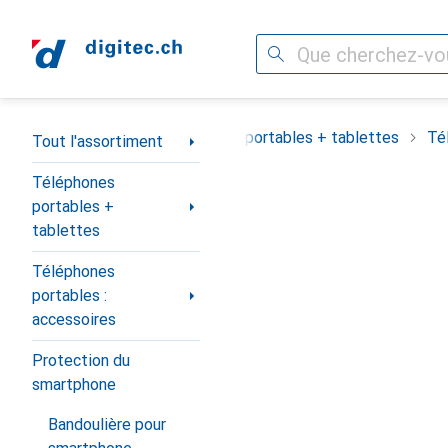
Recherche
Navigation par catégorie
Tout l'assortiment
Téléphones portables + tablettes
Té
Tout l'assortiment
Téléphones
portables +
tablettes
Téléphones
portables :
accessoires
Protection du
smartphone
Bandoulière pour