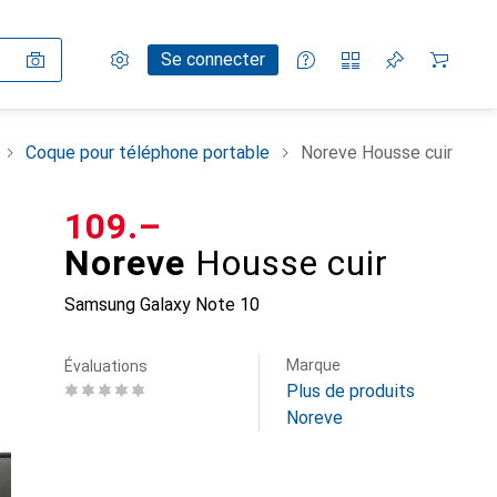
Paramètres
Compte client
Listes de comparaison
Listes d'envies
Panier
Se connecter
Coque pour téléphone portable
Noreve Housse cuir
CHF
109.–
Noreve
Housse cuir
Samsung Galaxy Note 10
Marque
Évaluations
Plus de produits
Noreve