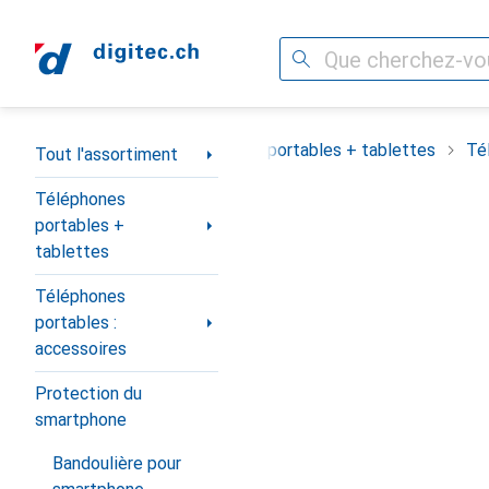
Recherche
Navigation par catégorie
Tout l'assortiment
Téléphones portables + tablettes
Té
Tout l'assortiment
Téléphones
portables +
tablettes
Téléphones
portables :
accessoires
Protection du
smartphone
Bandoulière pour