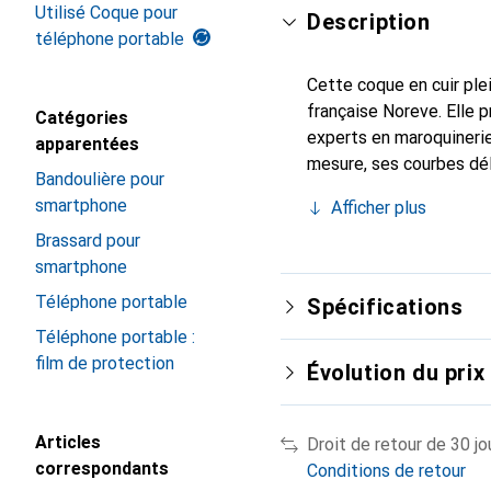
Utilisé Coque pour
Description
téléphone portable
Cette coque en cuir plei
française Noreve. Elle 
Catégories
experts en maroquinerie
apparentées
mesure, ses courbes dél
Bandoulière pour
indispensable pour votr
smartphone
Afficher plus
marque Noreve est un ch
Brassard pour
smartphone
Téléphone portable
Spécifications
Téléphone portable :
film de protection
Évolution du prix
Articles
Droit de retour de 30 jo
correspondants
Conditions de retour