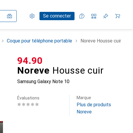
Paramètres
Compte client
Listes de comparaison
Listes d'envies
Panier
Se connecter
Coque pour téléphone portable
Noreve Housse cuir
CHF
94.90
Noreve
Housse cuir
Samsung Galaxy Note 10
Marque
Évaluations
Plus de produits
Noreve