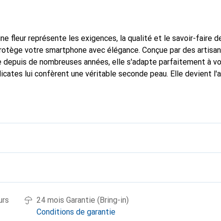
ne fleur représente les exigences, la qualité et le savoir-faire d
protège votre smartphone avec élégance. Conçue par des artisan
 depuis de nombreuses années, elle s'adapte parfaitement à vo
icates lui confèrent une véritable seconde peau. Elle devient l'
e smartphone. Reconnaître internationalement pour ses produits 
oix sûr pour une clientèle exigeante.
urs
24 mois Garantie (Bring-in)
Conditions de garantie