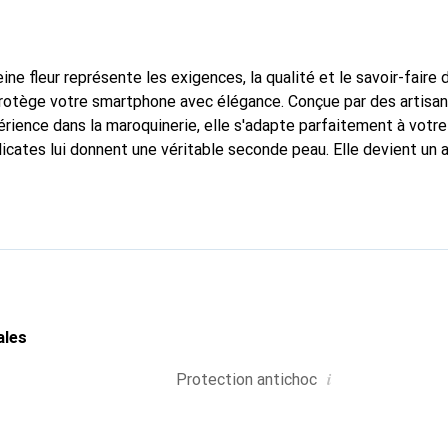
ine fleur représente les exigences, la qualité et le savoir-faire 
 protège votre smartphone avec élégance. Conçue par des artisa
rience dans la maroquinerie, elle s'adapte parfaitement à votre
icates lui donnent une véritable seconde peau. Elle devient un 
e smartphone. Reconnaissante à l'international pour ses produits
oix fiable pour une clientèle exigeante.
ales
i
Protection antichoc