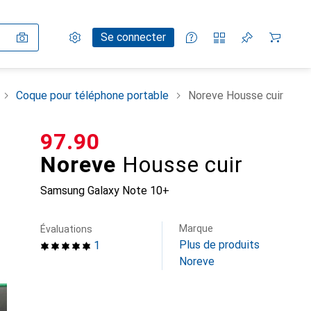
Paramètres
Compte client
Listes de comparaison
Listes d'envies
Panier
Se connecter
Coque pour téléphone portable
Noreve Housse cuir
CHF
97.90
Noreve
Housse cuir
Samsung Galaxy Note 10+
Marque
Évaluations
Plus de produits
1
Noreve