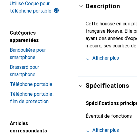
Utilisé Coque pour
Description
téléphone portable
Cette housse en cuir ple
française Noreve. Elle
Catégories
ayant des années d'expé
apparentées
mesure, ses courbes dél
Bandoulière pour
indispensable pour votr
smartphone
Afficher plus
marque Noreve est un ch
Brassard pour
smartphone
Téléphone portable
Spécifications
Téléphone portable :
film de protection
Spécifications princip
Éventail de fonctions
Articles
Afficher plus
correspondants