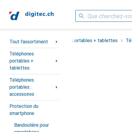
Recherche
Navigation par catégorie
Tout l'assortiment
Téléphones portables + tablettes
Té
Tout l'assortiment
Téléphones
portables +
tablettes
Téléphones
portables :
accessoires
Protection du
smartphone
Bandoulière pour