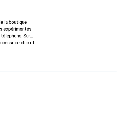
de la boutique
ns expérimentés
 téléphone. Sur
accessoire chic et
 de haute qualité, la