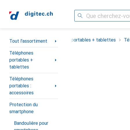
Recherche
Navigation par catégorie
Tout l'assortiment
Téléphones portables + tablettes
Té
Tout l'assortiment
Téléphones
portables +
tablettes
Téléphones
portables :
accessoires
Protection du
smartphone
Bandoulière pour