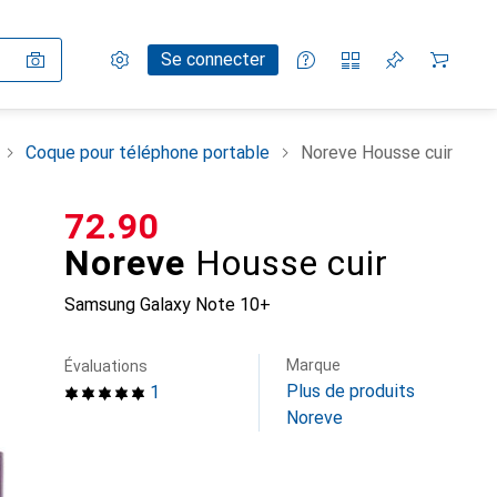
Paramètres
Compte client
Listes de comparaison
Listes d'envies
Panier
Se connecter
Coque pour téléphone portable
Noreve Housse cuir
CHF
72.90
Noreve
Housse cuir
Samsung Galaxy Note 10+
Marque
Évaluations
Plus de produits
1
Noreve