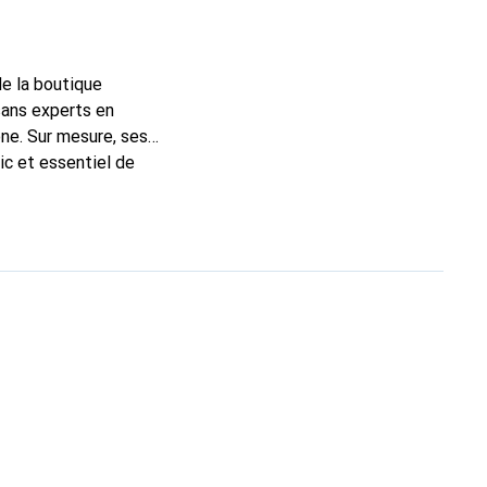
de la boutique
sans experts en
ne. Sur mesure, ses
ic et essentiel de
 la marque Noreve est