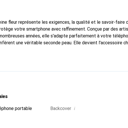
ine fleur représente les exigences, la qualité et le savoir-faire 
protège votre smartphone avec raffinement. Conçue par des arti
nombreuses années, elle s'adapte parfaitement à votre télépho
nfèrent une véritable seconde peau. Elle devient l'accessoire ch
naître internationalement pour ses produits de haute qualité,
ientèle exigeante.
ales
i
éphone portable
Backcover