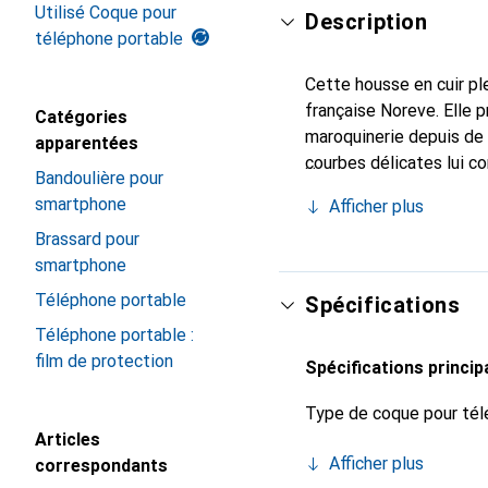
Utilisé Coque pour
Description
téléphone portable
Cette housse en cuir ple
française Noreve. Elle 
Catégories
maroquinerie depuis de 
apparentées
courbes délicates lui co
Bandoulière pour
votre smartphone. Recon
smartphone
Afficher plus
un choix sûr pour une cl
Brassard pour
smartphone
Téléphone portable
Spécifications
Téléphone portable :
film de protection
Spécifications princip
Type de coque pour tél
Articles
Afficher plus
correspondants