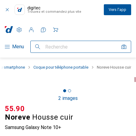
digitec
Vers l'app
Trouvez et commandez plus vite
Paramètres
Compte client
Listes de comparaison
Listes d'envies
Panier
Navigation par catégorie
Menu
Recherche
 du smartphone
Coque pour téléphone portable
Noreve Housse cuir
2 images
CHF
55.90
Noreve
Housse cuir
Samsung Galaxy Note 10+