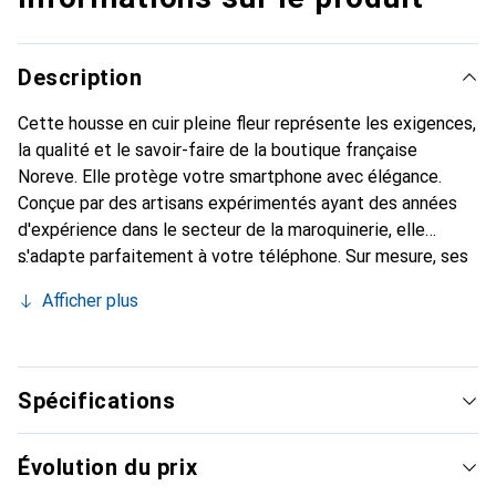
Description
Cette housse en cuir pleine fleur représente les exigences,
la qualité et le savoir-faire de la boutique française
Noreve. Elle protège votre smartphone avec élégance.
Conçue par des artisans expérimentés ayant des années
d'expérience dans le secteur de la maroquinerie, elle
s'adapte parfaitement à votre téléphone. Sur mesure, ses
courbes délicates lui confèrent une véritable seconde
Afficher plus
peau. Elle devient l'accessoire chic et indispensable pour
votre smartphone. La marque Noreve est reconnue
internationalement pour ses produits de haute qualité et
constitue un choix fiable pour une clientèle exigeante.
Spécifications
Évolution du prix