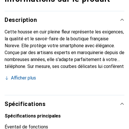
Description
Cette housse en cuir pleine fleur représente les exigences,
la qualité et le savoir-faire de la boutique française
Noreve. Elle protège votre smartphone avec élégance.
Conçue par des artisans experts en maroquinerie depuis de
nombreuses années, elle s'adapte parfaitement à votre
téléphone. Sur mesure, ses courbes délicates lui confèrent
une véritable seconde peau. Elle devient l'accessoire chic
Afficher plus
et indispensable pour votre smartphone. La marque
Noreve est reconnue internationalement pour ses produits
de haute qualité et constitue un choix sûr pour une
clientèle exigeante.
Spécifications
Spécifications principales
Éventail de fonctions