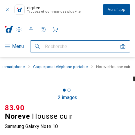
digitec
Vers l'app
Trouvez et commandez plus vite
Paramètres
Compte client
Listes de comparaison
Listes d'envies
Panier
Navigation par catégorie
Menu
Recherche
 du smartphone
Coque pour téléphone portable
Noreve Housse cuir
2 images
CHF
83.90
Noreve
Housse cuir
Samsung Galaxy Note 10