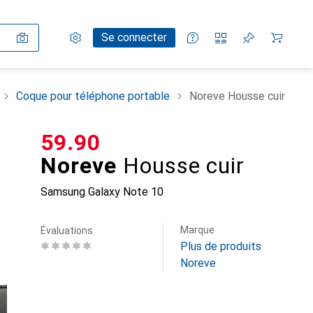
Paramètres
Compte client
Listes de comparaison
Listes d'envies
Panier
Se connecter
Coque pour téléphone portable
Noreve Housse cuir
CHF
59.90
Noreve
Housse cuir
Samsung Galaxy Note 10
Marque
Évaluations
Plus de produits
Noreve