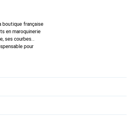
la boutique française
rts en maroquinerie
e, ses courbes
dispensable pour
marque Noreve est un