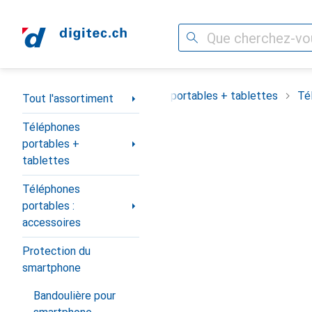
Recherche
Navigation par catégorie
Tout l'assortiment
Téléphones portables + tablettes
Té
Tout l'assortiment
Téléphones
portables +
tablettes
Téléphones
portables :
accessoires
Protection du
smartphone
Bandoulière pour