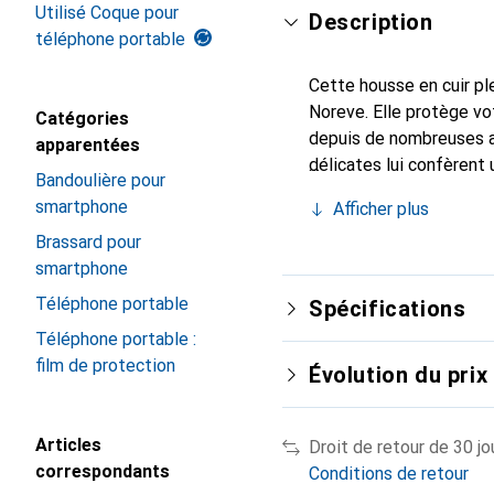
Utilisé Coque pour
Description
téléphone portable
Cette housse en cuir ple
Noreve. Elle protège vo
Catégories
depuis de nombreuses a
apparentées
délicates lui confèrent 
Bandoulière pour
votre smartphone. Recon
smartphone
Afficher plus
choix sûr pour une clien
Brassard pour
smartphone
Téléphone portable
Spécifications
Téléphone portable :
film de protection
Évolution du prix
Articles
Droit de retour de 30 jo
correspondants
Conditions de retour