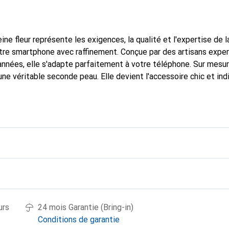
ine fleur représente les exigences, la qualité et l'expertise de 
tre smartphone avec raffinement. Conçue par des artisans expe
nnées, elle s'adapte parfaitement à votre téléphone. Sur mesur
une véritable seconde peau. Elle devient l'accessoire chic et in
naître à l'international pour ses produits de haute qualité, la 
tèle exigeante.
urs
24 mois Garantie (Bring-in)
Conditions de garantie