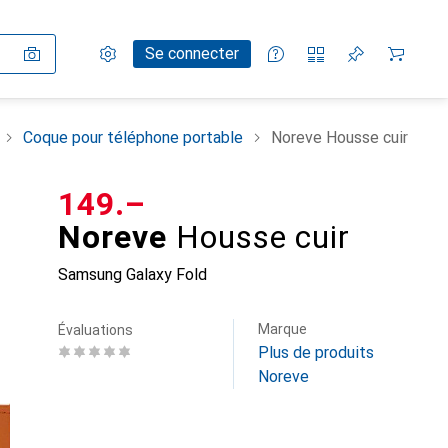
Paramètres
Compte client
Listes de comparaison
Listes d'envies
Panier
Se connecter
Coque pour téléphone portable
Noreve Housse cuir
CHF
149.–
Noreve
Housse cuir
Samsung Galaxy Fold
Marque
Évaluations
Plus de produits
Noreve