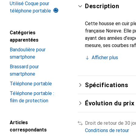
Utilisé Coque pour
Description
téléphone portable
Cette housse en cuir ple
française Noreve. Elle
Catégories
ayant des années d'expé
apparentées
mesure, ses courbes raf
Bandoulière pour
indispensable pour votre
smartphone
Afficher plus
marque Noreve est un ch
Brassard pour
smartphone
Téléphone portable
Spécifications
Téléphone portable :
film de protection
Évolution du prix
Articles
Droit de retour de 30 jo
correspondants
Conditions de retour