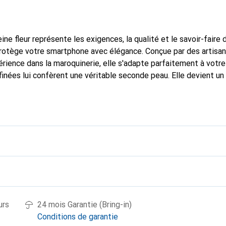
ine fleur représente les exigences, la qualité et le savoir-faire 
 protège votre smartphone avec élégance. Conçue par des artisa
rience dans la maroquinerie, elle s'adapte parfaitement à votre
finées lui confèrent une véritable seconde peau. Elle devient un
 smartphone. Reconnaître à l'international pour ses produits de 
oix fiable pour une clientèle exigeante.
urs
24 mois Garantie (Bring-in)
Conditions de garantie