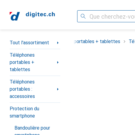
Recherche
Navigation par catégorie
Tout l'assortiment
Téléphones portables + tablettes
Té
Tout l'assortiment
Téléphones
portables +
tablettes
Téléphones
portables :
accessoires
Protection du
smartphone
Bandoulière pour