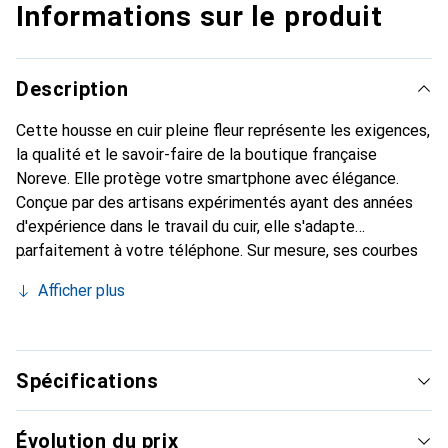
Informations sur le produit
Description
Cette housse en cuir pleine fleur représente les exigences,
la qualité et le savoir-faire de la boutique française
Noreve. Elle protège votre smartphone avec élégance.
Conçue par des artisans expérimentés ayant des années
d'expérience dans le travail du cuir, elle s'adapte
parfaitement à votre téléphone. Sur mesure, ses courbes
raffinées lui donnent une véritable seconde peau. Elle
Afficher plus
devient l'accessoire chic et indispensable pour votre
smartphone. Reconnaissable à l'international pour ses
produits de haute qualité, la marque Noreve est un choix
fiable pour une clientèle exigeante.
Spécifications
Évolution du prix