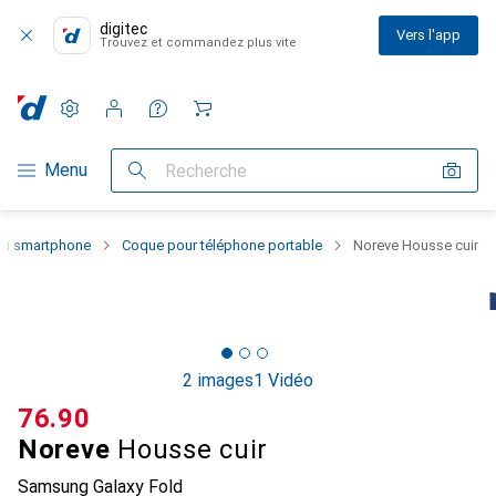
digitec
Vers l'app
Trouvez et commandez plus vite
Paramètres
Compte client
Listes de comparaison
Listes d'envies
Panier
Navigation par catégorie
Menu
Recherche
 du smartphone
Coque pour téléphone portable
Noreve Housse cuir
2 images
1 Vidéo
CHF
76.90
Noreve
Housse cuir
Samsung Galaxy Fold