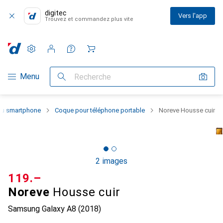
digitec
Vers l'app
Trouvez et commandez plus vite
Paramètres
Compte client
Listes de comparaison
Listes d'envies
Panier
Navigation par catégorie
Menu
Recherche
 du smartphone
Coque pour téléphone portable
Noreve Housse cuir
2 images
CHF
119.–
Noreve
Housse cuir
Samsung Galaxy A8 (2018)