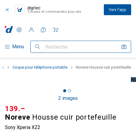
digitec
Vers l'app
Trouvez et commandez plus vite
Paramètres
Compte client
Listes de comparaison
Listes d'envies
Panier
Navigation par catégorie
Menu
Recherche
one
Coque pour téléphone portable
Noreve Housse cuir portefeuille
2 images
CHF
139.–
Noreve
Housse cuir portefeuille
Sony Xperia XZ2