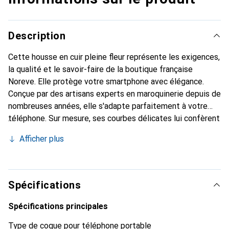
Description
Cette housse en cuir pleine fleur représente les exigences,
la qualité et le savoir-faire de la boutique française
Noreve. Elle protège votre smartphone avec élégance.
Conçue par des artisans experts en maroquinerie depuis de
nombreuses années, elle s'adapte parfaitement à votre
téléphone. Sur mesure, ses courbes délicates lui confèrent
une véritable seconde peau. Elle devient l'accessoire chic
Afficher plus
et indispensable de votre smartphone. Reconnaître
internationalement pour ses produits de haute qualité, la
marque Noreve est un choix sûr pour une clientèle
exigeante.
Spécifications
Spécifications principales
Type de coque pour téléphone portable