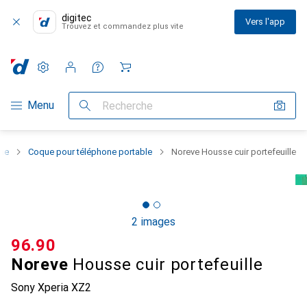
digitec
Vers l'app
Trouvez et commandez plus vite
Paramètres
Compte client
Listes de comparaison
Listes d'envies
Panier
Navigation par catégorie
Menu
Recherche
one
Coque pour téléphone portable
Noreve Housse cuir portefeuille
2 images
CHF
96.90
Noreve
Housse cuir portefeuille
Sony Xperia XZ2