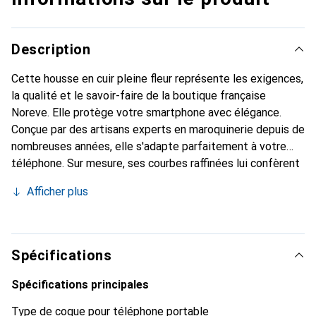
Description
Cette housse en cuir pleine fleur représente les exigences,
la qualité et le savoir-faire de la boutique française
Noreve. Elle protège votre smartphone avec élégance.
Conçue par des artisans experts en maroquinerie depuis de
nombreuses années, elle s'adapte parfaitement à votre
téléphone. Sur mesure, ses courbes raffinées lui confèrent
une véritable seconde peau. Elle devient l'accessoire chic
Afficher plus
et indispensable pour votre smartphone. Reconnaître
internationalement pour ses produits de haute qualité, la
marque Noreve est un choix sûr pour une clientèle
exigeante.
Spécifications
Spécifications principales
Type de coque pour téléphone portable