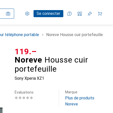
Paramètres
Compte client
Listes de comparaison
Listes d'envies
Panier
Se connecter
ur téléphone portable
Noreve Housse cuir portefeuille
CHF
119.–
Noreve
Housse cuir
portefeuille
Sony Xperia XZ1
Marque
Évaluations
Plus de produits
Noreve