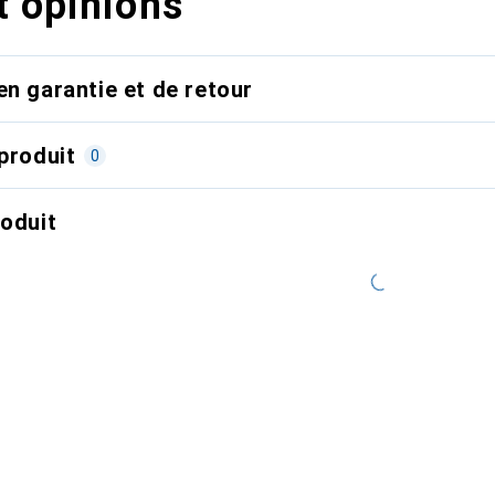
t opinions
en garantie et de retour
produit
0
roduit