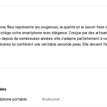
ine fleur représente les exigences, la qualité et le savoir-faire 
protège votre smartphone avec élégance. Conçue par des artisan
 depuis de nombreuses années, elle s'adapte parfaitement à vo
icates lui confèrent une véritable seconde peau. Elle devient l'
smartphone. Reconnaissable à l'international pour ses produits d
oix sûr pour une clientèle exigeante.
ales
i
éphone portable
Bookcover