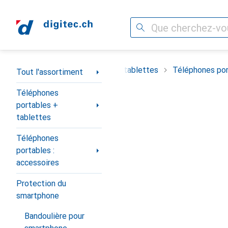
Recherche
Navigation par catégorie
timent
Téléphones portables + tablettes
Téléphones por
Tout l'assortiment
Téléphones
portables +
tablettes
Téléphones
portables :
accessoires
Protection du
smartphone
Bandoulière pour