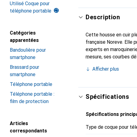
Utilisé Coque pour
téléphone portable
Description
Catégories
Cette housse en cuir ple
apparentées
française Noreve. Elle 
experts en maroquinerie
Bandoulière pour
mesure, ses courbes dél
smartphone
indispensable de votre 
Brassard pour
Afficher plus
marque Noreve est un ch
smartphone
Téléphone portable
Téléphone portable :
Spécifications
film de protection
Spécifications princip
Articles
Type de coque pour tél
correspondants