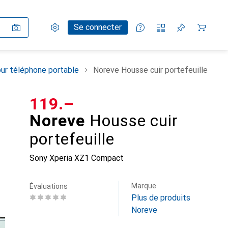
Paramètres
Compte client
Listes de comparaison
Listes d'envies
Panier
Se connecter
ur téléphone portable
Noreve Housse cuir portefeuille
CHF
119.–
Noreve
Housse cuir
portefeuille
Sony Xperia XZ1 Compact
Marque
Évaluations
Plus de produits
Noreve