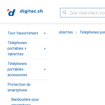
Recherche
Navigation par catégorie
timent
Téléphones portables + tablettes
Téléphones por
Tout l'assortiment
Téléphones
portables +
tablettes
Téléphones
portables :
accessoires
Protection du
smartphone
Bandoulière pour