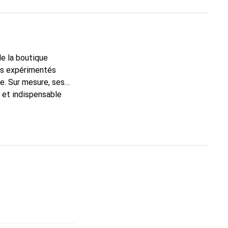
de la boutique
ns expérimentés
e. Sur mesure, ses
c et indispensable
ité, la marque