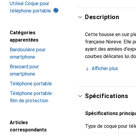
Utilisé Coque pour
téléphone portable
Description
Catégories
Cette housse en cuir ple
apparentées
française Noreve. Elle
ayant des années d'expé
Bandoulière pour
courbes délicates lui d
smartphone
pour votre smartphone. 
Brassard pour
Afficher plus
Noreve est un choix fiab
smartphone
Téléphone portable
Téléphone portable :
Spécifications
film de protection
Spécifications princip
Articles
Type de coque pour tél
correspondants