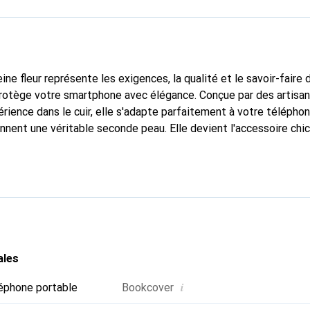
ine fleur représente les exigences, la qualité et le savoir-faire 
 protège votre smartphone avec élégance. Conçue par des artisa
rience dans le cuir, elle s'adapte parfaitement à votre téléphon
onnent une véritable seconde peau. Elle devient l'accessoire chi
Reconnaître internationalement pour ses produits de haute qual
le pour une clientèle exigeante.
ales
i
éphone portable
Bookcover