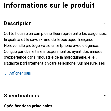
Informations sur le produit
Description
Cette housse en cuir pleine fleur représente les exigences,
la qualité et le savoir-faire de la boutique française
Noreve. Elle protège votre smartphone avec élégance.
Conçue par des artisans expérimentés ayant des années
d'expérience dans l'industrie de la maroquinerie, elle
s'adapte parfaitement à votre téléphone. Sur mesure, ses
courbes délicates lui confèrent une véritable seconde
Afficher plus
peau. Elle devient l'accessoire chic et indispensable pour
votre smartphone. Reconnaître internationalement pour
ses produits de haute qualité, la marque Noreve est un
choix fiable pour une clientèle exigeante.
Spécifications
Spécifications principales