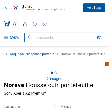
digitec
Vers l'app
Trouvez et commandez plus vite
Paramètres
Compte client
Listes de comparaison
Listes d'envies
Panier
Navigation par catégorie
Menu
Recherche
one
Coque pour téléphone portable
Noreve Housse cuir portefeuille
2 images
Noreve
Housse cuir portefeuille
Sony Xperia XZ Premium
Marque
Évaluations