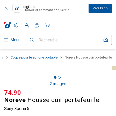
digitec
Vers l'app
Trouvez et commandez plus vite
Paramètres
Compte client
Listes de comparaison
Listes d'envies
Panier
Navigation par catégorie
Menu
Recherche
one
Coque pour téléphone portable
Noreve Housse cuir portefeuille
2 images
CHF
74.90
Noreve
Housse cuir portefeuille
Sony Xperia 5