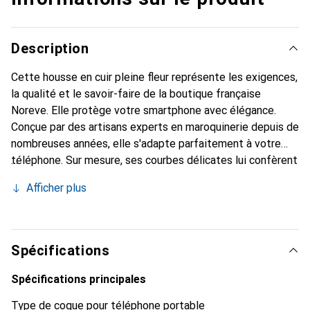
Description
Cette housse en cuir pleine fleur représente les exigences,
la qualité et le savoir-faire de la boutique française
Noreve. Elle protège votre smartphone avec élégance.
Conçue par des artisans experts en maroquinerie depuis de
nombreuses années, elle s'adapte parfaitement à votre
téléphone. Sur mesure, ses courbes délicates lui confèrent
une véritable seconde peau. Elle devient l'accessoire chic
Afficher plus
et indispensable de votre smartphone. Reconnu
internationalement pour ses produits de haute qualité, la
marque Noreve est un choix sûr pour une clientèle
exigeante.
Spécifications
Spécifications principales
Type de coque pour téléphone portable