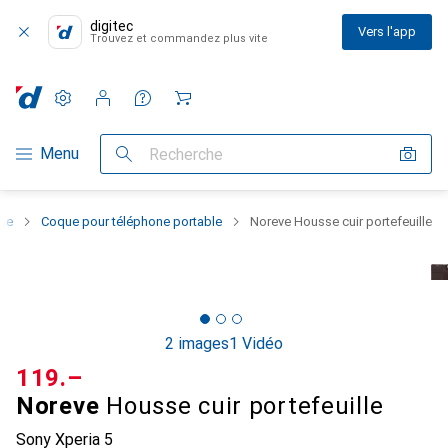
digitec
Vers l'app
Trouvez et commandez plus vite
Paramètres
Compte client
Listes de comparaison
Listes d'envies
Panier
Navigation par catégorie
Menu
Recherche
one
Coque pour téléphone portable
Noreve Housse cuir portefeuille
2 images
1 Vidéo
CHF
119.–
Noreve
Housse cuir portefeuille
Sony Xperia 5