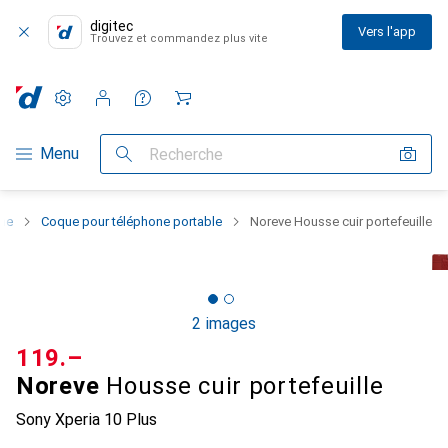
digitec
Vers l'app
Trouvez et commandez plus vite
Paramètres
Compte client
Listes de comparaison
Listes d'envies
Panier
Navigation par catégorie
Menu
Recherche
one
Coque pour téléphone portable
Noreve Housse cuir portefeuille
2 images
CHF
119.–
Noreve
Housse cuir portefeuille
Sony Xperia 10 Plus