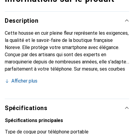
Description
Cette housse en cuir pleine fleur représente les exigences,
la qualité et le savoir-faire de la boutique française
Noreve. Elle protège votre smartphone avec élégance.
Conçue par des artisans qui sont des experts en
maroquinerie depuis de nombreuses années, elle s'adapte
parfaitement à votre téléphone. Sur mesure, ses courbes
délicates lui confèrent une véritable seconde peau. Elle
Afficher plus
devient l'accessoire chic et indispensable pour votre
smartphone. Reconnaître internationalement pour ses
produits de haute qualité, la marque Noreve est un choix
sûr pour une clientèle exigeante.
Spécifications
Spécifications principales
Type de coque pour téléphone portable