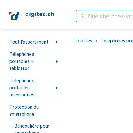
Recherche
Navigation par catégorie
timent
Téléphones portables + tablettes
Téléphones por
Tout l'assortiment
Téléphones
portables +
tablettes
Téléphones
portables :
accessoires
Protection du
smartphone
Bandoulière pour