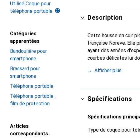
Utilisé Coque pour
téléphone portable
Description
Catégories
Cette housse en cuir ple
apparentées
française Noreve. Elle
ayant des années d'expé
Bandoulière pour
courbes délicates lui d
smartphone
pour votre smartphone. 
Brassard pour
Afficher plus
Noreve est un choix fiab
smartphone
Téléphone portable
Téléphone portable :
Spécifications
film de protection
Spécifications princip
Articles
Type de coque pour tél
correspondants