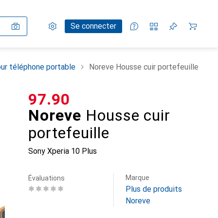
Paramètres
Compte client
Listes de comparaison
Listes d'envies
Panier
Se connecter
ur téléphone portable
Noreve Housse cuir portefeuille
CHF
97.90
Noreve
Housse cuir
portefeuille
Sony Xperia 10 Plus
Marque
Évaluations
Plus de produits
Noreve