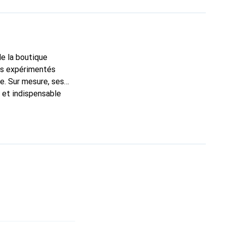
de la boutique
ns expérimentés
e. Sur mesure, ses
c et indispensable
ité, la marque