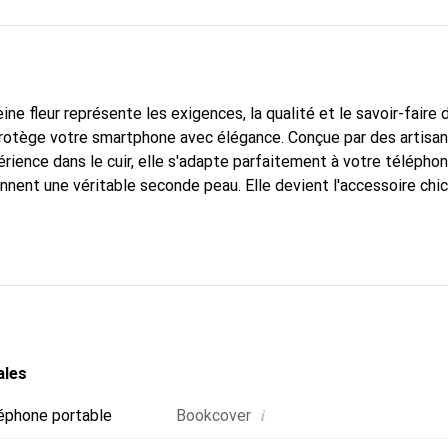
ine fleur représente les exigences, la qualité et le savoir-faire 
 protège votre smartphone avec élégance. Conçue par des artisa
rience dans le cuir, elle s'adapte parfaitement à votre téléphon
onnent une véritable seconde peau. Elle devient l'accessoire chi
Reconnaître internationalement pour ses produits de haute qual
le pour une clientèle exigeante.
ales
i
éphone portable
Bookcover