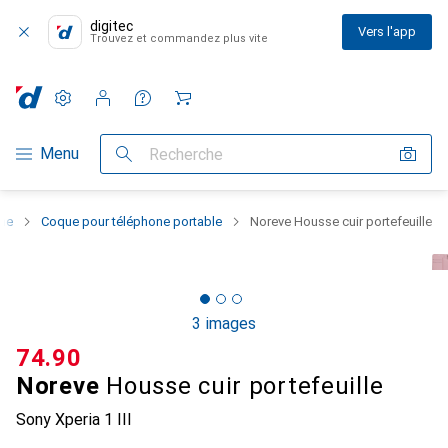
digitec
Vers l'app
Trouvez et commandez plus vite
Paramètres
Compte client
Listes de comparaison
Listes d'envies
Panier
Navigation par catégorie
Menu
Recherche
one
Coque pour téléphone portable
Noreve Housse cuir portefeuille
3 images
CHF
74.90
Noreve
Housse cuir portefeuille
Sony Xperia 1 III