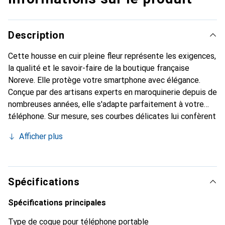
Description
Cette housse en cuir pleine fleur représente les exigences,
la qualité et le savoir-faire de la boutique française
Noreve. Elle protège votre smartphone avec élégance.
Conçue par des artisans experts en maroquinerie depuis de
nombreuses années, elle s'adapte parfaitement à votre
téléphone. Sur mesure, ses courbes délicates lui confèrent
une véritable seconde peau. Elle devient un accessoire
Afficher plus
chic et essentiel de votre smartphone. Reconnaître
internationalement pour ses produits de haute qualité, la
marque Noreve est un choix sûr pour une clientèle
exigeante.
Spécifications
Spécifications principales
Type de coque pour téléphone portable