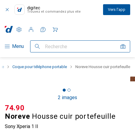
digitec
Vers l'app
Trouvez et commandez plus vite
Paramètres
Compte client
Listes de comparaison
Listes d'envies
Panier
Navigation par catégorie
Menu
Recherche
one
Coque pour téléphone portable
Noreve Housse cuir portefeuille
2 images
CHF
74.90
Noreve
Housse cuir portefeuille
Sony Xperia 1 II