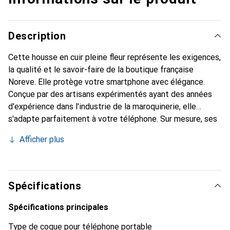
Description
Cette housse en cuir pleine fleur représente les exigences,
la qualité et le savoir-faire de la boutique française
Noreve. Elle protège votre smartphone avec élégance.
Conçue par des artisans expérimentés ayant des années
d'expérience dans l'industrie de la maroquinerie, elle
s'adapte parfaitement à votre téléphone. Sur mesure, ses
courbes fines lui confèrent une véritable seconde peau.
Afficher plus
Elle devient l'accessoire chic et indispensable pour votre
smartphone. La marque Noreve est reconnue
internationalement pour ses produits de haute qualité et
constitue un choix fiable pour une clientèle exigeante.
Spécifications
Spécifications principales
Type de coque pour téléphone portable