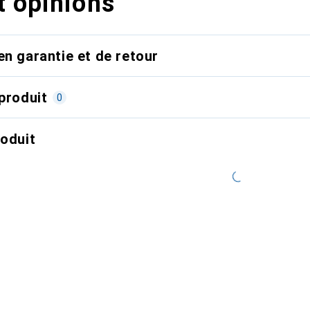
t opinions
en garantie et de retour
produit
0
roduit