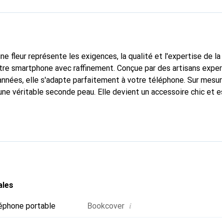
ne fleur représente les exigences, la qualité et l'expertise de l
tre smartphone avec raffinement. Conçue par des artisans expe
nnées, elle s'adapte parfaitement à votre téléphone. Sur mesur
une véritable seconde peau. Elle devient un accessoire chic et e
 internationalement pour ses produits de haute qualité, la mar
tèle exigeante.
ales
i
éphone portable
Bookcover