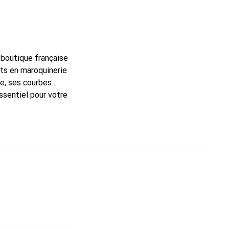
a boutique française
rts en maroquinerie
e, ses courbes
ssentiel pour votre
que Noreve est un