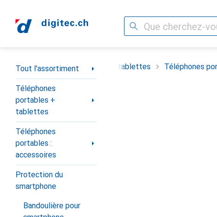
Recherche
Navigation par catégorie
timent
Téléphones portables + tablettes
Téléphones por
Tout l'assortiment
Téléphones
portables +
tablettes
Téléphones
portables :
accessoires
Protection du
smartphone
Bandoulière pour