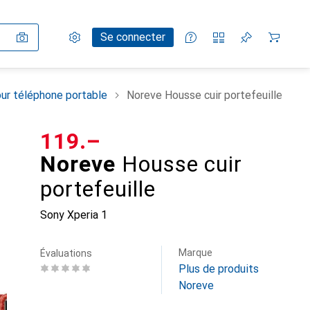
Paramètres
Compte client
Listes de comparaison
Listes d'envies
Panier
Se connecter
ur téléphone portable
Noreve Housse cuir portefeuille
CHF
119.–
Noreve
Housse cuir
portefeuille
Sony Xperia 1
Marque
Évaluations
Plus de produits
Noreve